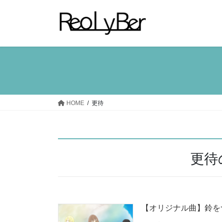
コ
ナ
ン
ビ
テ
ゲ
ン
ー
ツ
シ
へ
ョ
ス
ン
キ
に
ッ
移
HOME
更待
プ
動
更待
【オリジナル曲】鈴を