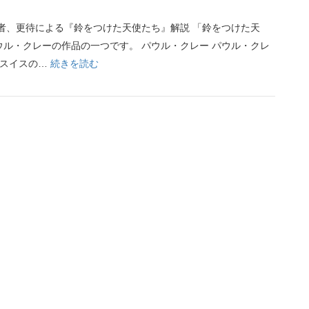
者、更待による『鈴をつけた天使たち』解説 「鈴をつけた天
ル・クレーの作品の一つです。 パウル・クレー パウル・クレ
:
日、スイスの…
続きを読む
【オ
リ
ジ
ナ
ル
曲】
鈴
を
つ
け
た
天
使