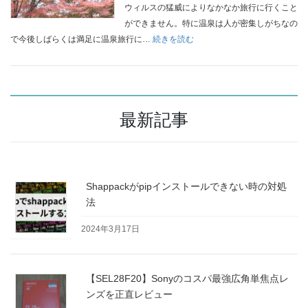
賀
ウィルスの猛威によりなかなか旅行に行くこと
温
ができません。特に温泉は人が密集しがちなの
泉
:
で今後しばらくは満足に温泉旅行に…
続きを読む
郷
【温
山
泉
中
の
温
す
泉
最新記事
す
の
め】
旅
下
【vol.2】
呂
温
Shappackがpipインストールできない時の対処
泉
法
の
旅
2024年3月17日
【Vol.1】
【SEL28F20】Sonyのコスパ最強広角単焦点レ
ンズを正直レビュー