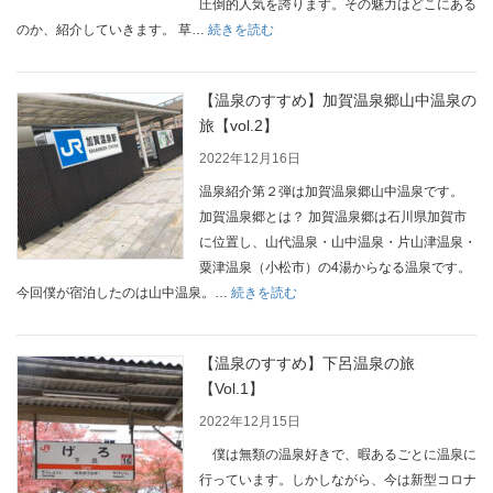
圧倒的人気を誇ります。その魅力はどこにある
【Vol.
泉
:
のか、紹介していきます。 草…
続きを読む
6】
旅
【温
行
泉
の
【温泉のすすめ】加賀温泉郷山中温泉の
の
楽
旅【vol.2】
す
し
す
2022年12月16日
み
め】
温泉紹介第２弾は加賀温泉郷山中温泉です。
方。
そ
加賀温泉郷とは？ 加賀温泉郷は石川県加賀市
【Vol.
う
に位置し、山代温泉・山中温泉・片山津温泉・
4】
だ、
粟津温泉（小松市）の4湯からなる温泉です。
草
:
今回僕が宿泊したのは山中温泉。…
続きを読む
津
【温
温
泉
泉
【温泉のすすめ】下呂温泉の旅
の
に
【Vol.1】
す
行
す
2022年12月15日
こ
め】
僕は無類の温泉好きで、暇あるごとに温泉に
う。
加
行っています。しかしながら、今は新型コロナ
【Vol.3】