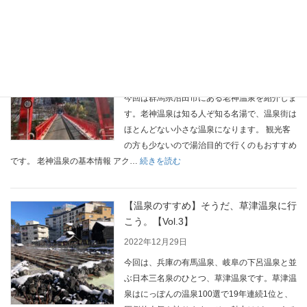
の
【温
魅
泉
力
【温泉のすすめ】老神温泉旅行の楽しみ
の
は
方。【Vol. 4】
す
温
す
2023年1月2日
泉
め】
今回は群馬県沼田市にある老神温泉を紹介しま
だ
道
す。老神温泉は知る人ぞ知る名湯で、温泉街は
け
後
ほとんどない小さな温泉になります。 観光客
じ
に
の方も少ないので湯治目的で行くのもおすすめ
ゃ
行
:
です。 老神温泉の基本情報 アク…
続きを読む
な
く
【温
い！
な
泉
【Vol.
ら
【温泉のすすめ】そうだ、草津温泉に行
の
7】
こ
こう。【Vol.3】
す
こ
す
2022年12月29日
に
め】
今回は、兵庫の有馬温泉、岐阜の下呂温泉と並
行
老
ぶ日本三名泉のひとつ、草津温泉です。草津温
こ
神
泉はにっぽんの温泉100選で19年連続1位と、
う！
温